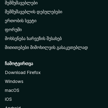
შემმუშავებლები
მ
თ
შემმუშავებლის დებულებები
ა
ერთობის სვეტი
ვ
ა
ფორუმი
რ
მოხსენება ხარვეზის შესახებ
გ
მითითებები მიმოხილვის გასაკეთებლად
ვ
ე
რ
ჩამოტვირთვა
დ
Download Firefox
ზ
Windows
ე
გ
macOS
ა
iOS
დ
ა