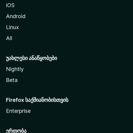
iOS
დ
ა
Android
ს
Linux
ვ
All
ლ
ა
უახლესი ანაწყობები
Nightly
Beta
Firefox საქმიანობისთვის
Enterprise
ერთობა