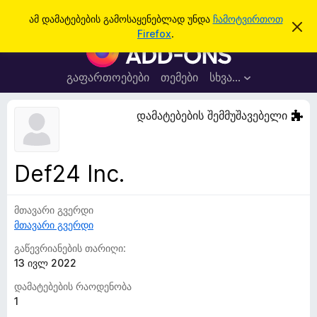
ძ
შესვლა
ამ დამატებების გამოსაყენებლად უნდა
ჩამოტვირთოთ
ა
ი
Firefox
.
მ
F
ე
შ
i
ე
ბ
ტ
r
გაფართოებები
თემები
სხვა…
ა
ყ
e
ო
ბ
f
დამატებების შემმუშავებელი
ი
o
ნ
ე
x
ბ
-
ი
Def24 Inc.
ს
ბ
დ
რ
ა
მ
მთავარი გვერდი
ა
ა
მთავარი გვერდი
უ
ლ
ვ
ზ
გაწევრიანების თარიღი:
ა
ე
13 ივლ 2022
რ
დამატებების რაოდენობა
ი
1
ს