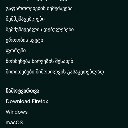
-
გაფართოებების შემუშავება
ს
შემმუშავებლები
მ
თ
შემმუშავებლის დებულებები
ა
ერთობის სვეტი
ვ
ა
ფორუმი
რ
მოხსენება ხარვეზის შესახებ
გ
მითითებები მიმოხილვის გასაკეთებლად
ვ
ე
რ
ჩამოტვირთვა
დ
Download Firefox
ზ
Windows
ე
გ
macOS
ა