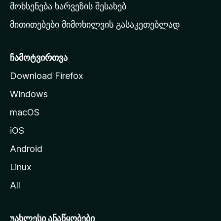
რ
მოხსენება ხარვეზის შესახებ
გ
მითითებები მიმოხილვის გასაკეთებლად
ვ
ე
რ
ჩამოტვირთვა
დ
Download Firefox
ზ
Windows
ე
გ
macOS
ა
iOS
დ
ა
Android
ს
Linux
ვ
All
ლ
ა
უახლესი ანაწყობები