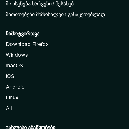
რ
მოხსენება ხარვეზის შესახებ
გ
მითითებები მიმოხილვის გასაკეთებლად
ვ
ე
რ
ჩამოტვირთვა
დ
Download Firefox
ზ
Windows
ე
გ
macOS
ა
iOS
დ
ა
Android
ს
Linux
ვ
All
ლ
ა
უახლესი ანაწყობები