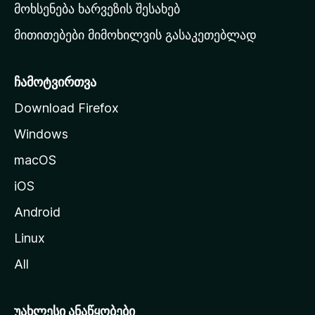
რ
მოხსენება ხარვეზის შესახებ
გ
მითითებები მიმოხილვის გასაკეთებლად
ვ
ე
რ
ჩამოტვირთვა
დ
Download Firefox
ზ
Windows
ე
გ
macOS
ა
iOS
დ
ა
Android
ს
Linux
ვ
All
ლ
ა
უახლესი ანაწყობები