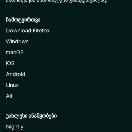
ვ
ე
რ
ჩამოტვირთვა
დ
Download Firefox
ზ
Windows
ე
გ
macOS
ა
iOS
დ
ა
Android
ს
Linux
ვ
All
ლ
ა
უახლესი ანაწყობები
Nightly