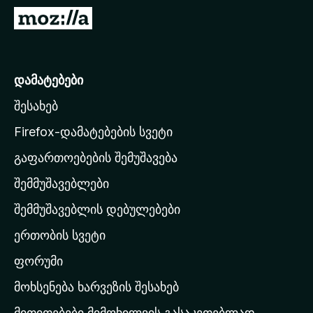
დ
M
ა
o
მ
z
ა
i
დამატებები
ტ
l
ე
შესახებ
l
ბ
a
ე
Firefox-დამატებების სვეტი
ბ
-
გაფართოებების შემუშავება
ი
ს
შემმუშავებლები
მ
თ
შემმუშავებლის დებულებები
ა
ერთობის სვეტი
ვ
ა
ფორუმი
რ
მოხსენება ხარვეზის შესახებ
გ
მითითებები მიმოხილვის გასაკეთებლად