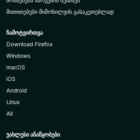
მოხსენება ხარვეზის შესახებ
გ
მითითებები მიმოხილვის გასაკეთებლად
ვ
ე
რ
ჩამოტვირთვა
დ
Download Firefox
ზ
Windows
ე
გ
macOS
ა
iOS
დ
ა
Android
ს
Linux
ვ
All
ლ
ა
უახლესი ანაწყობები