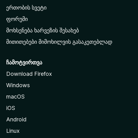
ა
ერთობის სვეტი
ვ
ა
ფორუმი
რ
მოხსენება ხარვეზის შესახებ
გ
მითითებები მიმოხილვის გასაკეთებლად
ვ
ე
რ
ჩამოტვირთვა
დ
Download Firefox
ზ
Windows
ე
გ
macOS
ა
iOS
დ
ა
Android
ს
Linux
ვ