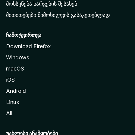
რ
მოხსენება ხარვეზის შესახებ
გ
მითითებები მიმოხილვის გასაკეთებლად
ვ
ე
რ
ჩამოტვირთვა
დ
Download Firefox
ზ
Windows
ე
გ
macOS
ა
iOS
დ
ა
Android
ს
Linux
ვ
All
ლ
ა
უახლესი ანაწყობები