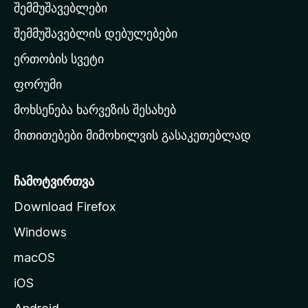
შემმუშავებლები
მ
თ
შემმუშავებლის დებულებები
ა
ერთობის სვეტი
ვ
ა
ფორუმი
რ
მოხსენება ხარვეზის შესახებ
გ
მითითებები მიმოხილვის გასაკეთებლად
ვ
ე
რ
ჩამოტვირთვა
დ
Download Firefox
ზ
Windows
ე
გ
macOS
ა
iOS
დ
ა