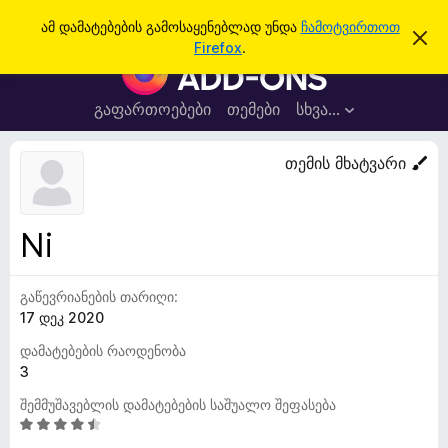
ძ
შესვლა
ამ დამატებების გამოსაყენებლად უნდა
ჩამოტვირთოთ
ა
ი
Firefox
.
მ
F
ე
შ
i
ე
ბ
ტ
r
გაფართოებები
თემები
სხვა…
ა
ყ
e
ო
ბ
f
თემის მხატვარი
ი
o
ნ
ე
x
ბ
-
ი
Ni
ს
ბ
დ
რ
ა
მ
გაწევრიანების თარიღი:
ა
ა
17 დეკ 2020
უ
ლ
ვ
ზ
დამატებების რაოდენობა
ა
ე
3
რ
შემმუშავებლის დამატებების საშუალო შეფასება
ი
4
ს
,