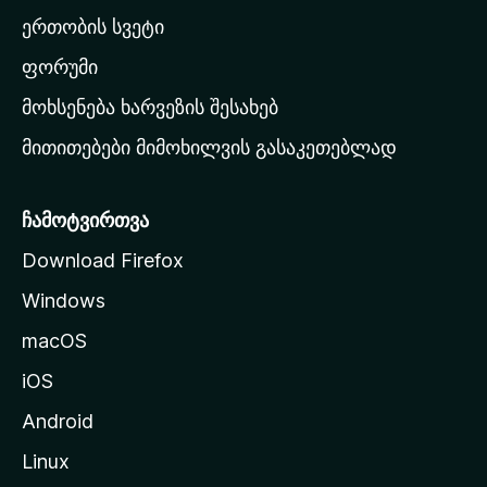
ა
ერთობის სვეტი
ვ
ა
ფორუმი
რ
მოხსენება ხარვეზის შესახებ
გ
მითითებები მიმოხილვის გასაკეთებლად
ვ
ე
რ
ჩამოტვირთვა
დ
Download Firefox
ზ
Windows
ე
გ
macOS
ა
iOS
დ
ა
Android
ს
Linux
ვ