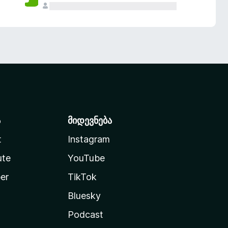
ა
მიდევნება
t
Instagram
ute
YouTube
er
TikTok
Bluesky
Podcast