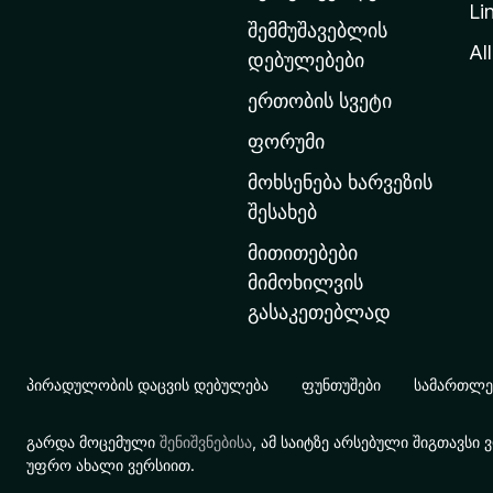
Li
თ
შემმუშავებლის
ა
All
დებულებები
ვ
ერთობის სვეტი
ა
რ
ფორუმი
გ
მოხსენება ხარვეზის
ვ
შესახებ
ე
მითითებები
რ
მიმოხილვის
დ
გასაკეთებლად
ზ
ე
გ
პირადულობის დაცვის დებულება
ფუნთუშები
სამართლებ
ა
დ
გარდა მოცემული
შენიშვნებისა
, ამ საიტზე არსებული შიგთავს
ა
უფრო ახალი ვერსიით.