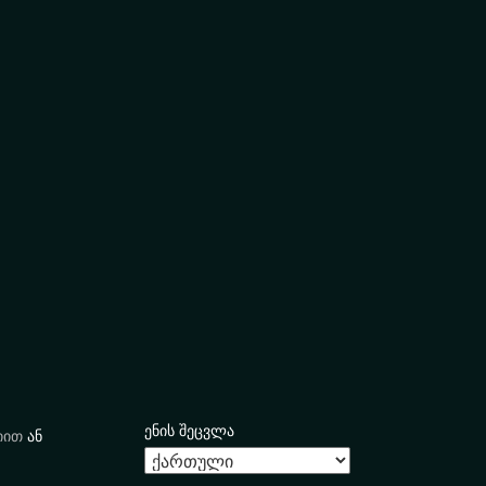
ენის შეცვლა
იით
ან