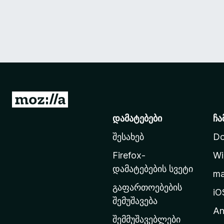
M
o
დამატებები
ჩა
z
შესახებ
Do
i
l
Firefox-
Wi
l
დამატებების სვეტი
m
a
გაფართოებების
-
iO
შემუშავება
ს
An
მ
შემმუშავებლები