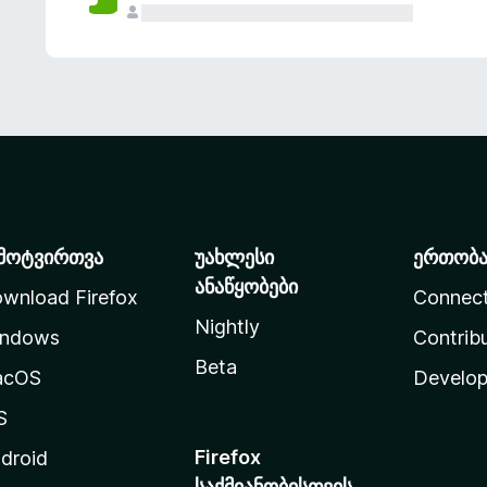
მოტვირთვა
უახლესი
ერთობ
ანაწყობები
wnload Firefox
Connec
Nightly
ndows
Contrib
Beta
acOS
Develop
S
Firefox
droid
საქმიანობისთვის