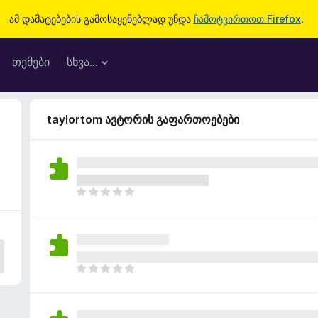
ამ დამატებების გამოსაყენებლად უნდა
ჩამოტვირთოთ Firefox
.
თემები
სხვა…
taylortom ავტორის გაფართოებები
ჯ
ე
რ
ა
რ
შ
ჯ
ე
ე
ფ
რ
ა
ა