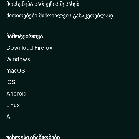
რ
მოხსენება ხარვეზის შესახებ
გ
მითითებები მიმოხილვის გასაკეთებლად
ვ
ე
რ
ჩამოტვირთვა
დ
Download Firefox
ზ
Windows
ე
გ
macOS
ა
iOS
დ
ა
Android
ს
Linux
ვ
All
ლ
ა
უახლესი ანაწყობები