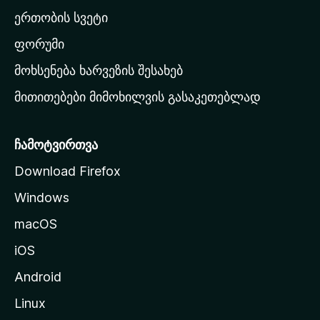
ა
ერთობის სვეტი
ვ
ა
ფორუმი
რ
მოხსენება ხარვეზის შესახებ
გ
მითითებები მიმოხილვის გასაკეთებლად
ვ
ე
რ
ჩამოტვირთვა
დ
Download Firefox
ზ
Windows
ე
გ
macOS
ა
iOS
დ
ა
Android
ს
Linux
ვ