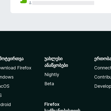
მოტვირთვა
უახლესი
ერთობ
ანაწყობები
wnload Firefox
Connec
Nightly
ndows
Contrib
Beta
acOS
Develop
S
Firefox
droid
საქმიანობისთვის