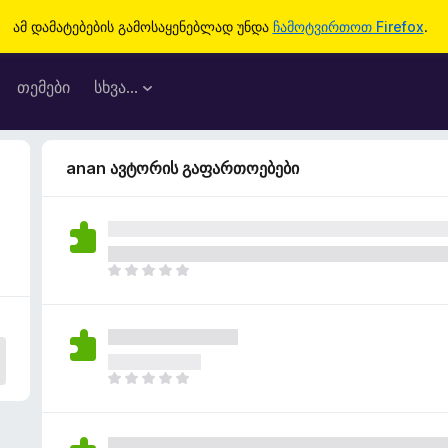
ამ დამატებების გამოსაყენებლად უნდა
ჩამოტვირთოთ Firefox
.
თემები
სხვა…
anan ავტორის გაფართოებები
ჯ
ე
რ
ა
რ
შ
ჯ
ე
ე
ფ
რ
ა
ა