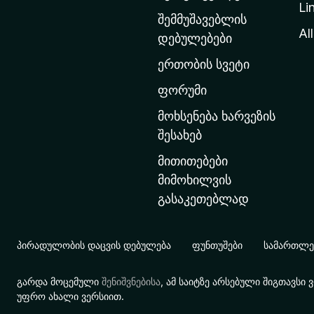
Li
თ
შემმუშავებლის
ა
All
დებულებები
ვ
ერთობის სვეტი
ა
რ
ფორუმი
გ
მოხსენება ხარვეზის
ვ
შესახებ
ე
მითითებები
რ
მიმოხილვის
დ
გასაკეთებლად
ზ
ე
გ
პირადულობის დაცვის დებულება
ფუნთუშები
სამართლებ
ა
დ
გარდა მოცემული
შენიშვნებისა
, ამ საიტზე არსებული შიგთავს
ა
უფრო ახალი ვერსიით.