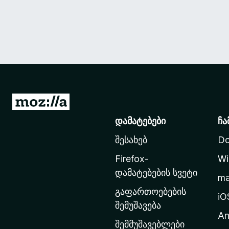
M
o
დამატებები
ჩა
z
შესახებ
Do
i
l
Firefox-
Wi
l
დამატებების სვეტი
m
a
გაფართოებების
-
iO
შემუშავება
ს
An
მ
შემმუშავებლები