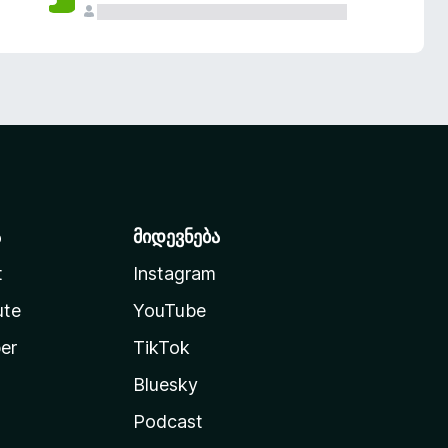
ა
მიდევნება
t
Instagram
ute
YouTube
er
TikTok
Bluesky
Podcast