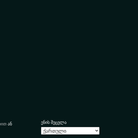
ენის შეცვლა
იით
ან