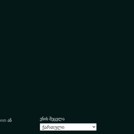
ენის შეცვლა
იით
ან