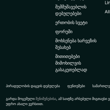
Li
თ
შემმუშავებლის
ა
All
დებულებები
ვ
ერთობის სვეტი
ა
რ
ფორუმი
გ
მოხსენება ხარვეზის
ვ
შესახებ
ე
მითითებები
რ
მიმოხილვის
დ
გასაკეთებლად
ზ
ე
გ
პირადულობის დაცვის დებულება
ფუნთუშები
სამართლებ
ა
დ
გარდა მოცემული
შენიშვნებისა
, ამ საიტზე არსებული შიგთავს
ა
უფრო ახალი ვერსიით.