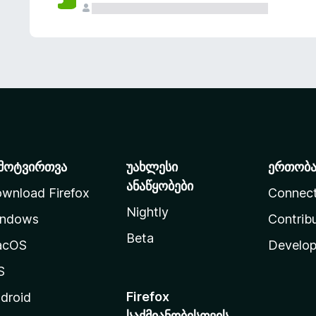
მოტვირთვა
უახლესი
ერთობ
ანაწყობები
wnload Firefox
Connec
Nightly
ndows
Contrib
Beta
acOS
Develop
S
Firefox
droid
საქმიანობისთვის