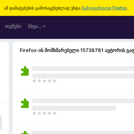
ამ დამატებების გამოსაყენებლად უნდა
ჩამოტვირთოთ Firefox
.
თემები
სხვა…
Firefox-ის მომხმარებელი 15738781 ავტორის გ
ჯ
ე
რ
ა
რ
შ
ჯ
ე
ე
ფ
რ
ა
ა