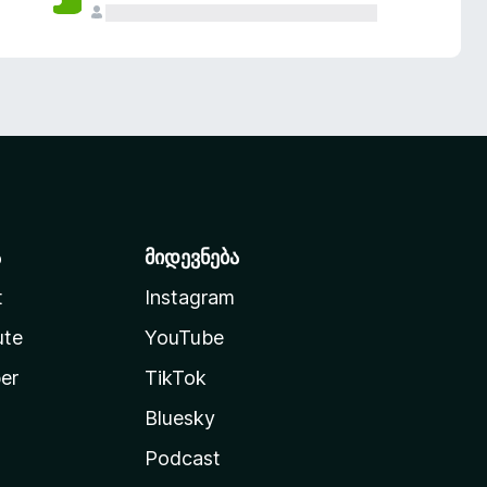
ა
მიდევნება
t
Instagram
ute
YouTube
er
TikTok
Bluesky
Podcast