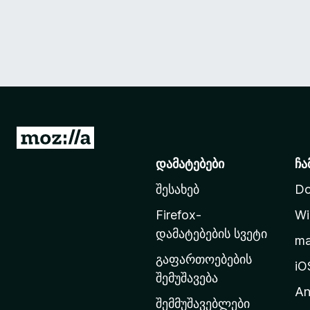
M
o
დამატებები
ჩა
z
შესახებ
Do
i
l
Firefox-
Wi
l
დამატებების სვეტი
m
a
გაფართოებების
-
iO
შემუშავება
ს
An
მ
შემმუშავებლები