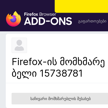
F
i
გაფართოებები
r
e
f
o
x
-
Firefox-ის მომხმარე
ბ
რ
ბელი 15738781
ა
უ
ზ
ე
რ
საჩივარი მომხმარებლის შესახებ
ი
ს