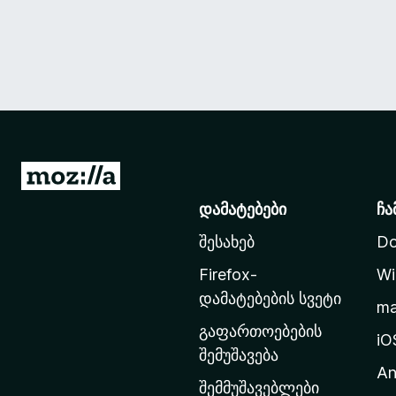
M
o
დამატებები
ჩა
z
შესახებ
Do
i
l
Firefox-
Wi
l
დამატებების სვეტი
m
a
გაფართოებების
-
iO
შემუშავება
ს
An
მ
შემმუშავებლები