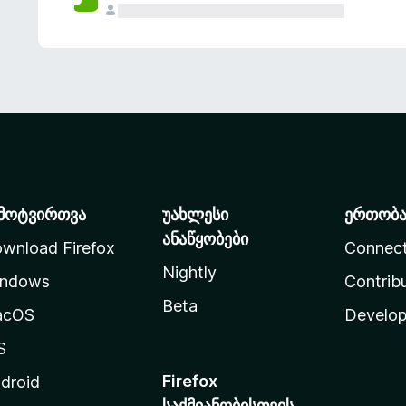
მოტვირთვა
უახლესი
ერთობ
ანაწყობები
wnload Firefox
Connec
Nightly
ndows
Contrib
Beta
acOS
Develop
S
Firefox
droid
საქმიანობისთვის