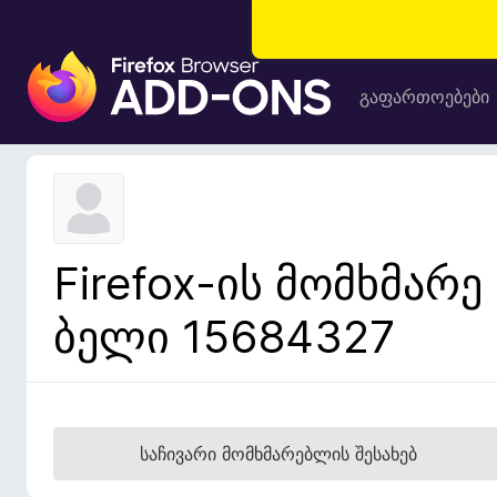
F
i
გაფართოებები
r
e
f
o
x
-
Firefox-ის მომხმარე
ბ
რ
ბელი 15684327
ა
უ
ზ
ე
რ
საჩივარი მომხმარებლის შესახებ
ი
ს