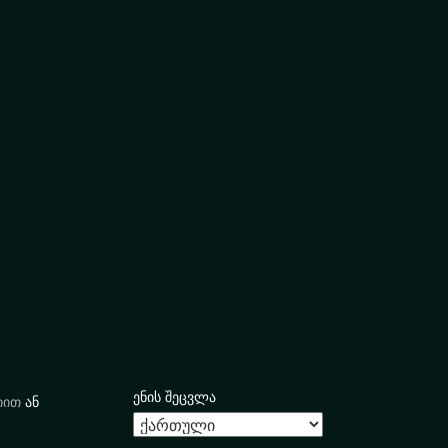
ენის შეცვლა
იით
ან