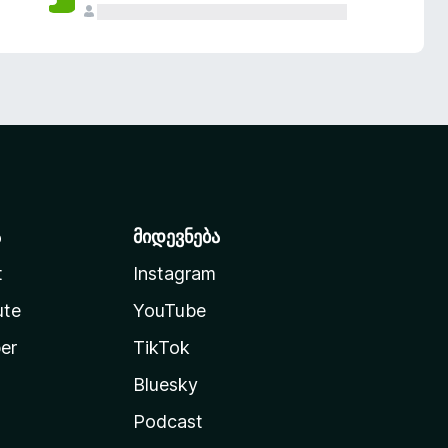
ა
მიდევნება
t
Instagram
ute
YouTube
er
TikTok
Bluesky
Podcast