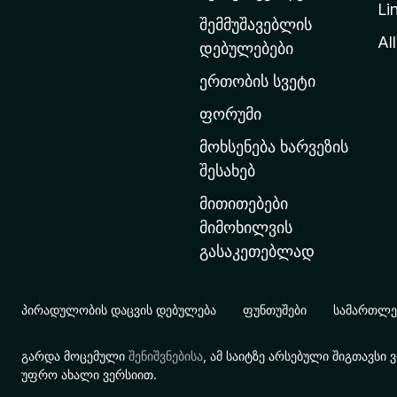
Li
თ
შემმუშავებლის
ა
All
დებულებები
ვ
ერთობის სვეტი
ა
რ
ფორუმი
გ
მოხსენება ხარვეზის
ვ
შესახებ
ე
მითითებები
რ
მიმოხილვის
დ
გასაკეთებლად
ზ
ე
გ
პირადულობის დაცვის დებულება
ფუნთუშები
სამართლებ
ა
დ
გარდა მოცემული
შენიშვნებისა
, ამ საიტზე არსებული შიგთავს
ა
უფრო ახალი ვერსიით.