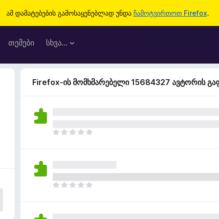
ამ დამატებების გამოსაყენებლად უნდა
ჩამოტვირთოთ Firefox
.
თემები
სხვა…
Firefox-ის მომხმარებელი 15684327 ავტორის გ
ჯ
ე
რ
ა
რ
შ
ჯ
ე
ე
ფ
რ
ა
ა