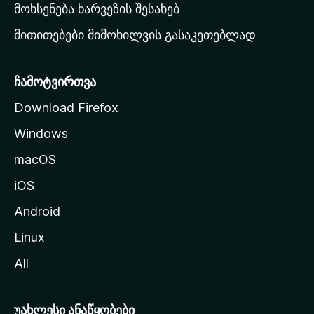
რ
მოხსენება ხარვეზის შესახებ
გ
მითითებები მიმოხილვის გასაკეთებლად
ვ
ე
რ
ჩამოტვირთვა
დ
Download Firefox
ზ
Windows
ე
გ
macOS
ა
iOS
დ
ა
Android
ს
Linux
ვ
All
ლ
ა
უახლესი ანაწყობები