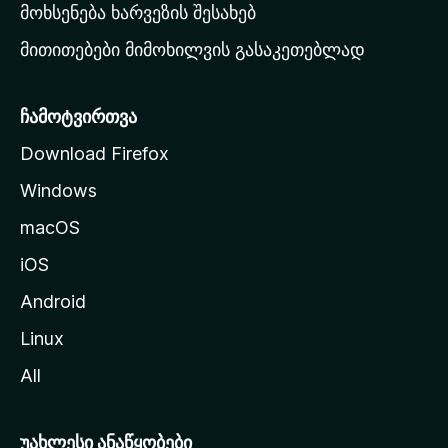
რ
მოხსენება ხარვეზის შესახებ
გ
მითითებები მიმოხილვის გასაკეთებლად
ვ
ე
რ
ჩამოტვირთვა
დ
Download Firefox
ზ
Windows
ე
გ
macOS
ა
iOS
დ
ა
Android
ს
Linux
ვ
All
ლ
ა
უახლესი ანაწყობები