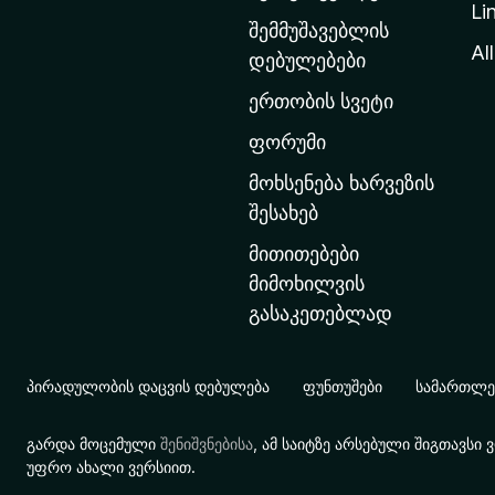
Li
თ
შემმუშავებლის
ა
All
დებულებები
ვ
ერთობის სვეტი
ა
რ
ფორუმი
გ
მოხსენება ხარვეზის
ვ
შესახებ
ე
მითითებები
რ
მიმოხილვის
დ
გასაკეთებლად
ზ
ე
გ
პირადულობის დაცვის დებულება
ფუნთუშები
სამართლებ
ა
დ
გარდა მოცემული
შენიშვნებისა
, ამ საიტზე არსებული შიგთავს
ა
უფრო ახალი ვერსიით.