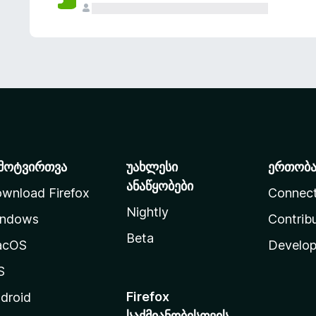
მოტვირთვა
უახლესი
ერთობ
ანაწყობები
wnload Firefox
Connec
Nightly
ndows
Contrib
Beta
acOS
Develop
S
Firefox
droid
საქმიანობისთვის