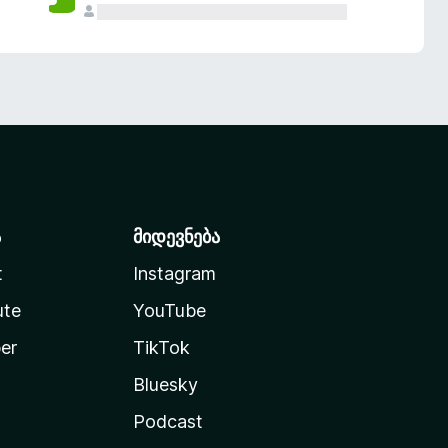
ა
მიდევნება
t
Instagram
ute
YouTube
er
TikTok
Bluesky
Podcast