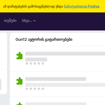
ამ დამატებების გამოსაყენებლად უნდა
ჩამოტვირთოთ Firefox
.
თემები
სხვა…
Gun12 ავტორის გაფართოებები
ჯ
ე
რ
ა
რ
შ
ჯ
ე
ე
ფ
რ
ა
ა