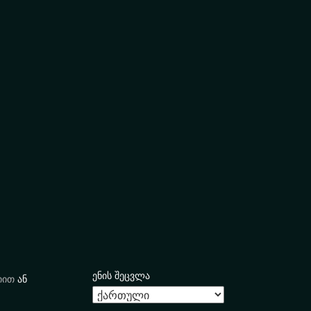
ენის შეცვლა
იით
ან