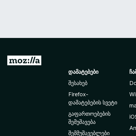
M
o
დამატებები
ჩა
z
შესახებ
Do
i
l
Firefox-
Wi
l
დამატებების სვეტი
m
a
გაფართოებების
-
iO
შემუშავება
ს
An
მ
შემმუშავებლები