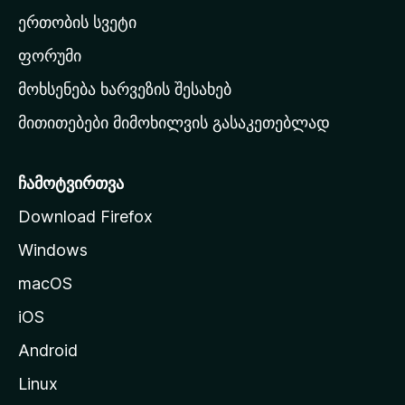
ა
ერთობის სვეტი
ვ
ა
ფორუმი
რ
მოხსენება ხარვეზის შესახებ
გ
მითითებები მიმოხილვის გასაკეთებლად
ვ
ე
რ
ჩამოტვირთვა
დ
Download Firefox
ზ
Windows
ე
გ
macOS
ა
iOS
დ
ა
Android
ს
Linux
ვ