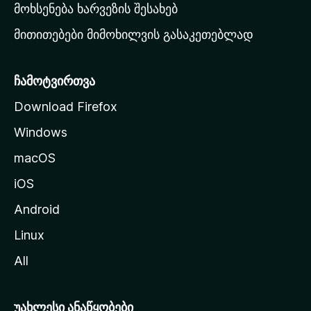
რ
მოხსენება ხარვეზის შესახებ
გ
მითითებები მიმოხილვის გასაკეთებლად
ვ
ე
რ
ჩამოტვირთვა
დ
Download Firefox
ზ
Windows
ე
გ
macOS
ა
iOS
დ
ა
Android
ს
Linux
ვ
All
ლ
ა
უახლესი ანაწყობები