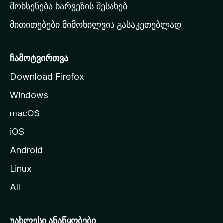
რ
მოხსენება ხარვეზის შესახებ
გ
მითითებები მიმოხილვის გასაკეთებლად
ვ
ე
რ
ჩამოტვირთვა
დ
Download Firefox
ზ
Windows
ე
გ
macOS
ა
iOS
დ
ა
Android
ს
Linux
ვ
All
ლ
ა
უახლესი ანაწყობები