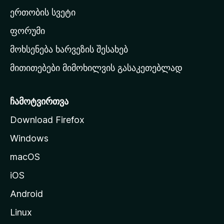
ა
ერთობის სვეტი
ვ
ა
ფორუმი
რ
მოხსენება ხარვეზის შესახებ
გ
მითითებები მიმოხილვის გასაკეთებლად
ვ
ე
რ
ჩამოტვირთვა
დ
Download Firefox
ზ
Windows
ე
გ
macOS
ა
iOS
დ
ა
Android
ს
Linux
ვ