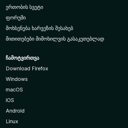
ა
ერთობის სვეტი
ვ
ა
ფორუმი
რ
მოხსენება ხარვეზის შესახებ
გ
მითითებები მიმოხილვის გასაკეთებლად
ვ
ე
რ
ჩამოტვირთვა
დ
Download Firefox
ზ
Windows
ე
გ
macOS
ა
iOS
დ
ა
Android
ს
Linux
ვ