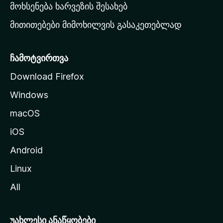
რ
მოხსენება ხარვეზის შესახებ
გ
მითითებები მიმოხილვის გასაკეთებლად
ვ
ე
რ
ჩამოტვირთვა
დ
Download Firefox
ზ
Windows
ე
გ
macOS
ა
iOS
დ
ა
Android
ს
Linux
ვ
All
ლ
ა
უახლესი ანაწყობები