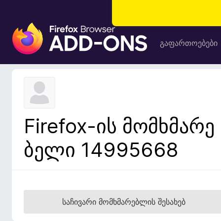
F
i
გაფართოებები
r
e
f
o
x
-
Firefox-ის მომხმარე
ბ
რ
ბელი 14995668
ა
უ
ზ
ე
რ
საჩივარი მომხმარებლის შესახებ
ი
ს