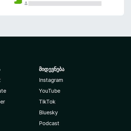
ა
მიდევნება
t
Instagram
ute
YouTube
er
TikTok
Bluesky
Podcast