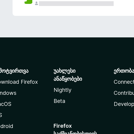
მოტვირთვა
უახლესი
ერთობ
ანაწყობები
wnload Firefox
Connec
Nightly
ndows
Contrib
Beta
acOS
Develop
S
Firefox
droid
საქმიანობისთვის