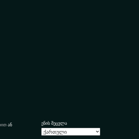
ენის შეცვლა
იით
ან