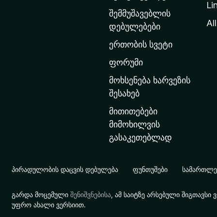
Li
თ
შემმუშავებლის
ა
All
დებულებები
ვ
ერთობის სვეტი
ა
რ
ფორუმი
გ
მოხსენება ხარვეზის
ვ
შესახებ
ე
მითითებები
რ
მიმოხილვის
დ
გასაკეთებლად
ზ
ე
გ
პირადულობის დაცვის დებულება
ფუნთუშები
სამართლებ
ა
დ
გარდა მოცემული
შენიშვნებისა
, ამ საიტზე არსებული შიგთავს
ა
უფრო ახალი ვერსიით.