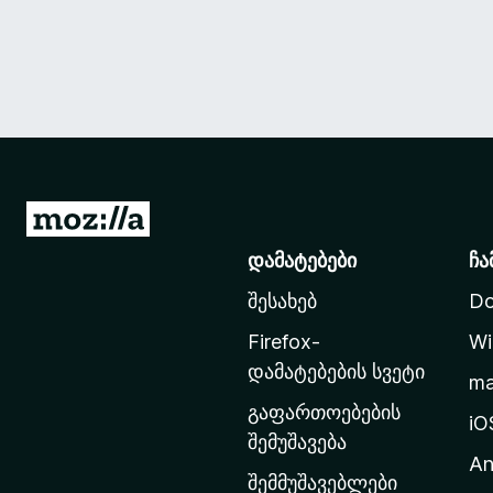
M
o
დამატებები
ჩა
z
შესახებ
Do
i
l
Firefox-
Wi
l
დამატებების სვეტი
m
a
გაფართოებების
-
iO
შემუშავება
ს
An
მ
შემმუშავებლები