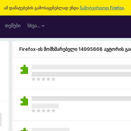
ამ დამატებების გამოსაყენებლად უნდა
ჩამოტვირთოთ Firefox
.
თემები
სხვა…
Firefox-ის მომხმარებელი 14995668 ავტორის გ
ჯ
ე
რ
ა
რ
შ
ჯ
ე
ე
ფ
რ
ა
ა