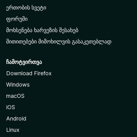
ა
ერთობის სვეტი
ვ
ა
ფორუმი
რ
მოხსენება ხარვეზის შესახებ
გ
მითითებები მიმოხილვის გასაკეთებლად
ვ
ე
რ
ჩამოტვირთვა
დ
Download Firefox
ზ
Windows
ე
გ
macOS
ა
iOS
დ
ა
Android
ს
Linux
ვ