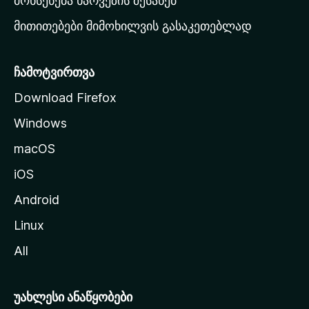
მოხსენება ხარვეზის შესახებ
გ
მითითებები მიმოხილვის გასაკეთებლად
ვ
ე
რ
ჩამოტვირთვა
დ
Download Firefox
ზ
Windows
ე
გ
macOS
ა
iOS
დ
ა
Android
ს
Linux
ვ
All
ლ
ა
უახლესი ანაწყობები