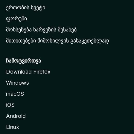
ა
ერთობის სვეტი
ვ
ა
ფორუმი
რ
მოხსენება ხარვეზის შესახებ
გ
მითითებები მიმოხილვის გასაკეთებლად
ვ
ე
რ
ჩამოტვირთვა
დ
Download Firefox
ზ
Windows
ე
გ
macOS
ა
iOS
დ
ა
Android
ს
Linux
ვ