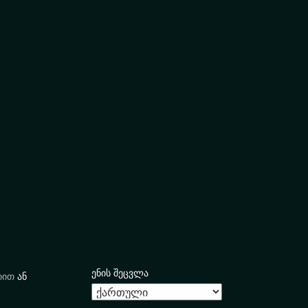
ენის შეცვლა
იით
ან