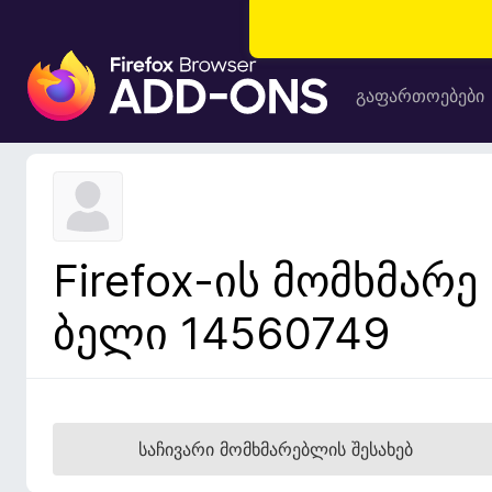
F
i
გაფართოებები
r
e
f
o
x
-
Firefox-ის მომხმარე
ბ
რ
ბელი 14560749
ა
უ
ზ
ე
რ
საჩივარი მომხმარებლის შესახებ
ი
ს