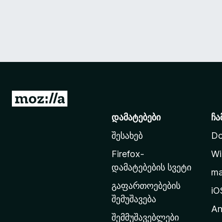
M
o
დამატებები
ჩა
z
შესახებ
Do
i
l
Firefox-
Wi
l
დამატებების სვეტი
m
a
გაფართოებების
-
iO
შემუშავება
ს
An
მ
შემმუშავებლები