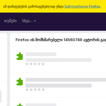
ამ დამატებების გამოსაყენებლად უნდა
ჩამოტვირთოთ Firefox
.
თემები
სხვა…
Firefox-ის მომხმარებელი 14560749 ავტორის გ
ჯ
ე
რ
ა
რ
შ
ჯ
ე
ე
ფ
რ
ა
ა