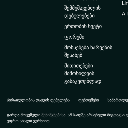
Li
თ
შემმუშავებლის
ა
All
დებულებები
ვ
ერთობის სვეტი
ა
რ
ფორუმი
გ
მოხსენება ხარვეზის
ვ
შესახებ
ე
მითითებები
რ
მიმოხილვის
დ
გასაკეთებლად
ზ
ე
გ
პირადულობის დაცვის დებულება
ფუნთუშები
სამართლებ
ა
დ
გარდა მოცემული
შენიშვნებისა
, ამ საიტზე არსებული შიგთავს
ა
უფრო ახალი ვერსიით.