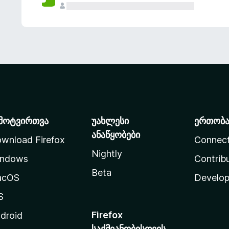
მოტვირთვა
უახლესი
ერთობ
ანაწყობები
wnload Firefox
Connec
Nightly
ndows
Contrib
Beta
acOS
Develop
S
Firefox
droid
საქმიანობისთვის