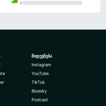
ა
მიდევნება
t
Instagram
ute
YouTube
er
TikTok
Bluesky
Podcast