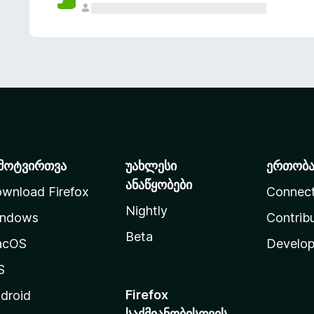
მოტვირთვა
უახლესი
ერთობ
ანაწყობები
wnload Firefox
Connec
Nightly
ndows
Contrib
Beta
acOS
Develop
S
Firefox
droid
საქმიანობისთვის