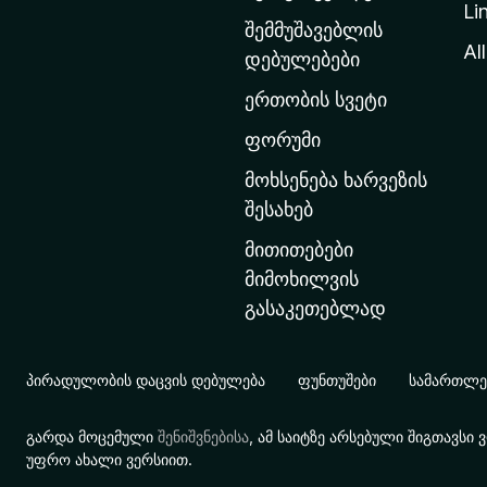
Li
თ
შემმუშავებლის
ა
All
დებულებები
ვ
ერთობის სვეტი
ა
რ
ფორუმი
გ
მოხსენება ხარვეზის
ვ
შესახებ
ე
მითითებები
რ
მიმოხილვის
დ
გასაკეთებლად
ზ
ე
გ
პირადულობის დაცვის დებულება
ფუნთუშები
სამართლებ
ა
დ
გარდა მოცემული
შენიშვნებისა
, ამ საიტზე არსებული შიგთავს
ა
უფრო ახალი ვერსიით.