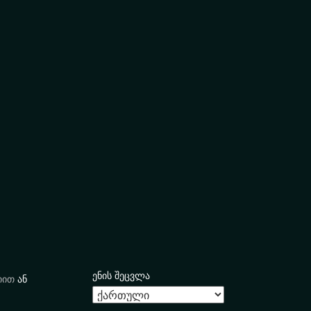
ენის შეცვლა
იით
ან