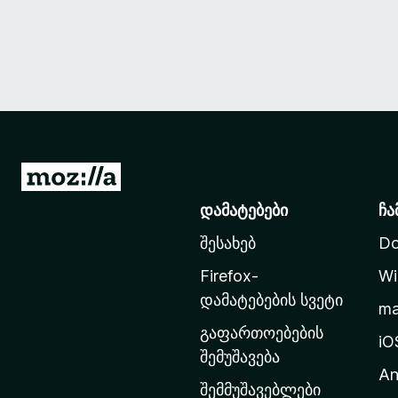
M
o
დამატებები
ჩა
z
შესახებ
Do
i
l
Firefox-
Wi
l
დამატებების სვეტი
m
a
გაფართოებების
-
iO
შემუშავება
ს
An
მ
შემმუშავებლები