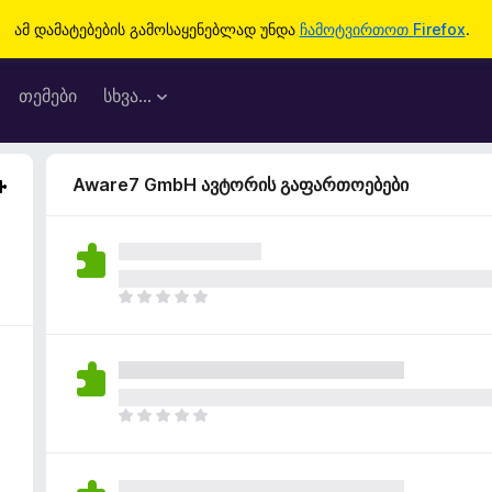
ამ დამატებების გამოსაყენებლად უნდა
ჩამოტვირთოთ Firefox
.
თემები
სხვა…
Aware7 GmbH ავტორის გაფართოებები
ჯ
ე
რ
ა
რ
შ
ჯ
ე
ე
ფ
რ
ა
ა