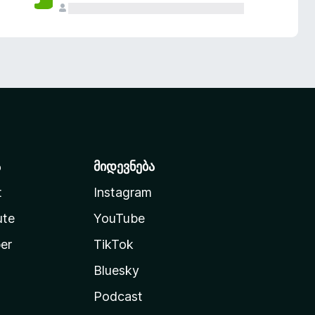
ა
მიდევნება
t
Instagram
ute
YouTube
er
TikTok
Bluesky
Podcast