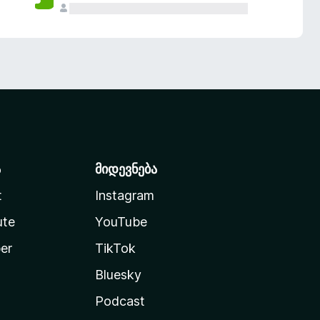
ა
მიდევნება
t
Instagram
ute
YouTube
er
TikTok
Bluesky
Podcast