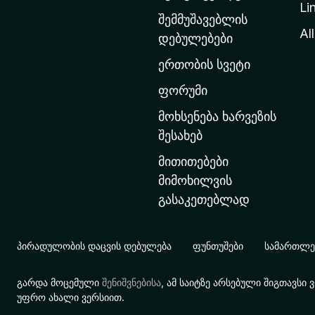
Li
თ
შემმუშავებლის
ა
All
დებულებები
ვ
ერთობის სვეტი
ა
რ
ფორუმი
გ
მოხსენება ხარვეზის
ვ
შესახებ
ე
მითითებები
რ
მიმოხილვის
დ
გასაკეთებლად
ზ
ე
გ
პირადულობის დაცვის დებულება
ფუნთუშები
სამართლებ
ა
დ
გარდა მოცემული
შენიშვნებისა
, ამ საიტზე არსებული შიგთავს
ა
უფრო ახალი ვერსიით.