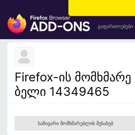
F
i
გაფართოებები
r
e
f
o
x
-
Firefox-ის მომხმარე
ბ
რ
ბელი 14349465
ა
უ
ზ
ე
რ
საჩივარი მომხმარებლის შესახებ
ი
ს