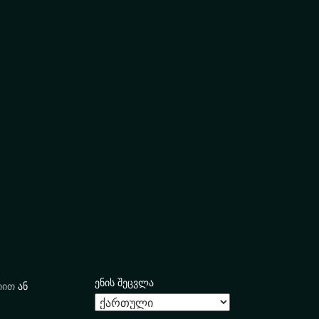
ენის შეცვლა
იით
ან