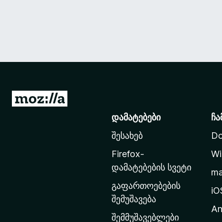
M
o
დამატებები
ჩა
z
შესახებ
Do
i
l
Firefox-
Wi
l
დამატებების სვეტი
m
a
გაფართოებების
-
iO
შემუშავება
ს
An
მ
შემმუშავებლები