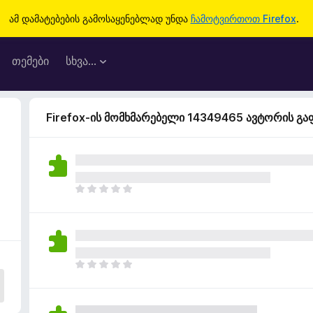
ამ დამატებების გამოსაყენებლად უნდა
ჩამოტვირთოთ Firefox
.
თემები
სხვა…
Firefox-ის მომხმარებელი 14349465 ავტორის გ
ჯ
ე
რ
ა
რ
შ
ჯ
ე
ე
ფ
რ
ა
ა