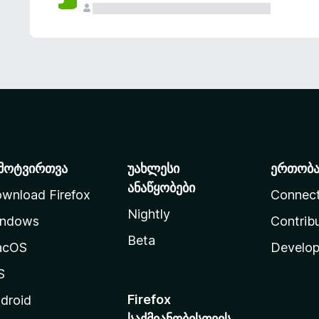
მოტვირთვა
უახლესი
ერთობ
ანაწყობები
wnload Firefox
Connec
Nightly
ndows
Contrib
Beta
acOS
Develop
S
Firefox
droid
საქმიანობისთვის