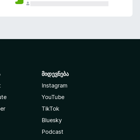
ა
მიდევნება
t
Instagram
ute
YouTube
er
TikTok
Bluesky
Podcast