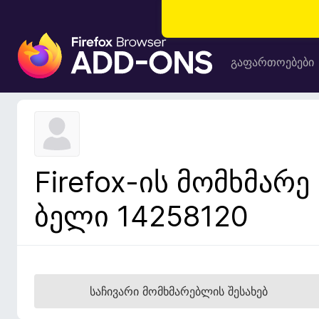
F
i
გაფართოებები
r
e
f
o
x
-
Firefox-ის მომხმარე
ბ
რ
ბელი 14258120
ა
უ
ზ
ე
რ
საჩივარი მომხმარებლის შესახებ
ი
ს