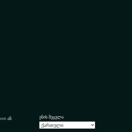
ენის შეცვლა
იით
ან