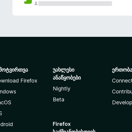
მოტვირთვა
უახლესი
ერთობ
ანაწყობები
wnload Firefox
Connec
Nightly
ndows
Contrib
Beta
acOS
Develop
S
Firefox
droid
საქმიანობისთვის