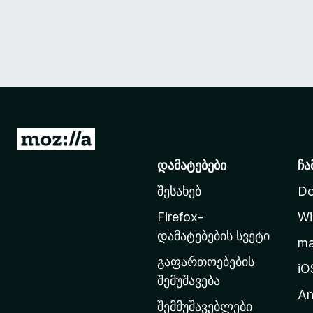
M
o
დამატებები
ჩა
z
შესახებ
Do
i
l
Firefox-
Wi
l
დამატებების სვეტი
m
a
გაფართოებების
-
iO
შემუშავება
ს
An
მ
შემმუშავებლები