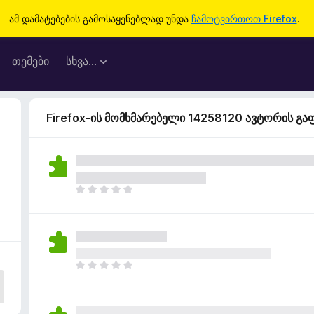
ამ დამატებების გამოსაყენებლად უნდა
ჩამოტვირთოთ Firefox
.
თემები
სხვა…
Firefox-ის მომხმარებელი 14258120 ავტორის გ
ჯ
ე
რ
ა
რ
შ
ჯ
ე
ე
ფ
რ
ა
ა