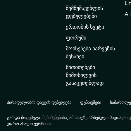
Li
თ
შემმუშავებლის
ა
All
დებულებები
ვ
ერთობის სვეტი
ა
რ
ფორუმი
გ
მოხსენება ხარვეზის
ვ
შესახებ
ე
მითითებები
რ
მიმოხილვის
დ
გასაკეთებლად
ზ
ე
გ
პირადულობის დაცვის დებულება
ფუნთუშები
სამართლებ
ა
დ
გარდა მოცემული
შენიშვნებისა
, ამ საიტზე არსებული შიგთავს
ა
უფრო ახალი ვერსიით.