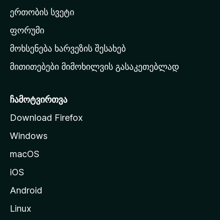
ა
ერთობის სვეტი
ვ
ა
ფორუმი
რ
მოხსენება ხარვეზის შესახებ
გ
მითითებები მიმოხილვის გასაკეთებლად
ვ
ე
რ
ჩამოტვირთვა
დ
Download Firefox
ზ
Windows
ე
გ
macOS
ა
iOS
დ
ა
Android
ს
Linux
ვ