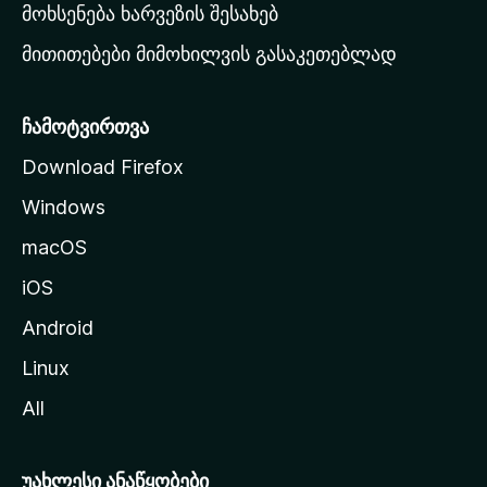
რ
მოხსენება ხარვეზის შესახებ
გ
მითითებები მიმოხილვის გასაკეთებლად
ვ
ე
რ
ჩამოტვირთვა
დ
Download Firefox
ზ
Windows
ე
გ
macOS
ა
iOS
დ
ა
Android
ს
Linux
ვ
All
ლ
ა
უახლესი ანაწყობები