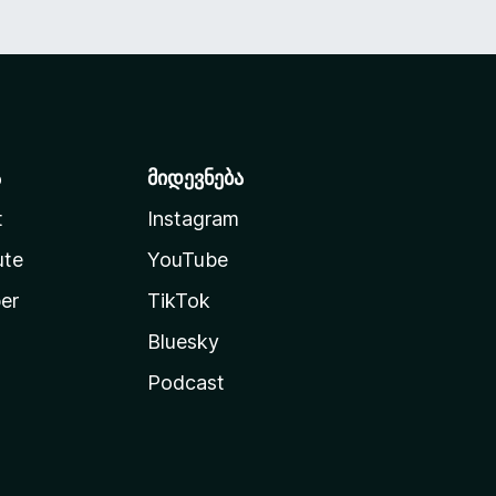
ა
მიდევნება
t
Instagram
ute
YouTube
er
TikTok
Bluesky
Podcast