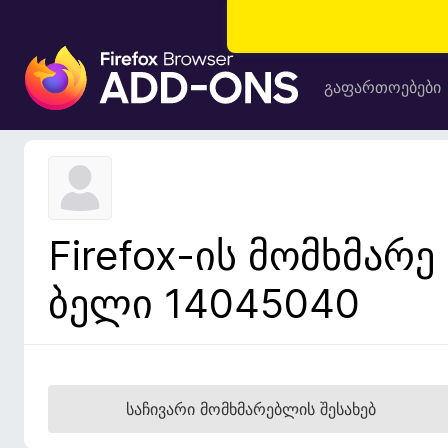
F
i
გაფართოებები
r
e
f
o
x
-
Firefox-ის მომხმარე
ბ
რ
ბელი 14045040
ა
უ
ზ
ე
რ
საჩივარი მომხმარებლის შესახებ
ი
ს