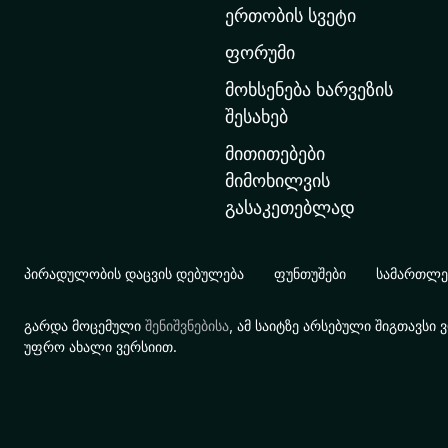
ერთობის სვეტი
ა
რ
ფორუმი
გ
მოხსენება ხარვეზის
ვ
შესახებ
ე
მითითებები
რ
მიმოხილვის
დ
გასაკეთებლად
ზ
ე
გ
პირადულობის დაცვის დებულება
ფუნთუშები
სამართლებ
ა
დ
გარდა მოცემული
შენიშვნებისა
, ამ საიტზე არსებული შიგთავს
ა
უფრო ახალი ვერსიით.
ს
ვ
ლ