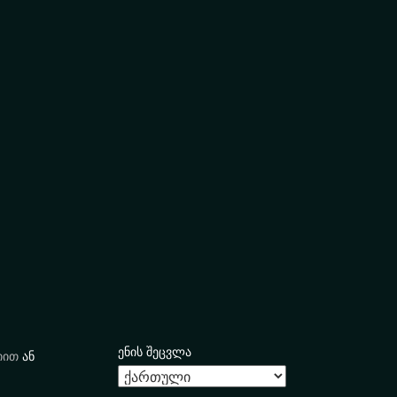
ენის შეცვლა
იით
ან