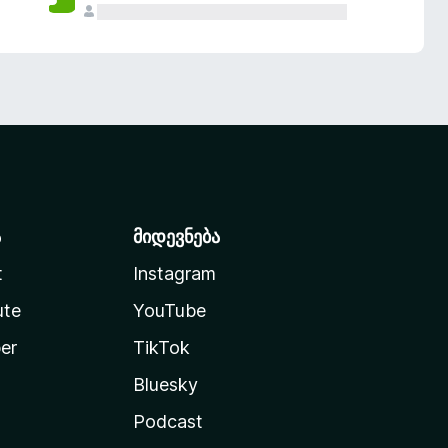
ა
მიდევნება
t
Instagram
ute
YouTube
er
TikTok
Bluesky
Podcast