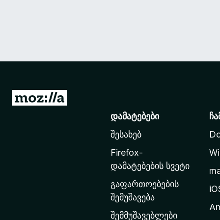
M
o
დამატებები
ჩა
z
შესახებ
Do
i
l
Firefox-
Wi
l
დამატებების სვეტი
m
a
გაფართოებების
-
iO
შემუშავება
ს
An
მ
შემმუშავებლები