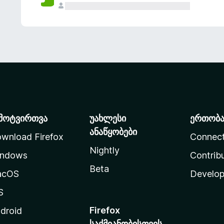
მოტვირთვა
უახლესი
ერთობ
ანაწყობები
wnload Firefox
Connec
Nightly
ndows
Contrib
Beta
acOS
Develop
S
Firefox
droid
საქმიანობისთვის