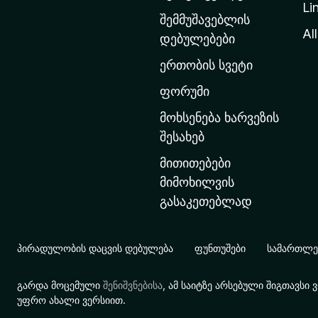
Li
თ
შემმუშავებლის
ა
All
დებულებები
ვ
ერთობის სვეტი
ა
რ
ფორუმი
გ
მოხსენება ხარვეზის
ვ
შესახებ
ე
მითითებები
რ
მიმოხილვის
დ
გასაკეთებლად
ზ
ე
გ
პირადულობის დაცვის დებულება
ფუნთუშები
სამართლებ
ა
დ
გარდა მოცემული
შენიშვნებისა
, ამ საიტზე არსებული შიგთავს
ა
უფრო ახალი ვერსიით.