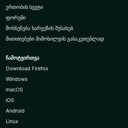
ა
ერთობის სვეტი
ვ
ა
ფორუმი
რ
მოხსენება ხარვეზის შესახებ
გ
მითითებები მიმოხილვის გასაკეთებლად
ვ
ე
რ
ჩამოტვირთვა
დ
Download Firefox
ზ
Windows
ე
გ
macOS
ა
iOS
დ
ა
Android
ს
Linux
ვ