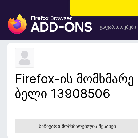
F
i
გაფართოებები
r
e
f
o
x
-
Firefox-ის მომხმარე
ბ
რ
ბელი 13908506
ა
უ
ზ
ე
რ
საჩივარი მომხმარებლის შესახებ
ი
ს