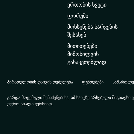
ერთობის სვეტი
ა
რ
ფორუმი
გ
მოხსენება ხარვეზის
ვ
შესახებ
ე
მითითებები
რ
მიმოხილვის
დ
გასაკეთებლად
ზ
ე
გ
პირადულობის დაცვის დებულება
ფუნთუშები
სამართლებ
ა
დ
გარდა მოცემული
შენიშვნებისა
, ამ საიტზე არსებული შიგთავს
ა
უფრო ახალი ვერსიით.
ს
ვ
ლ