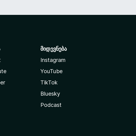
ა
მიდევნება
t
Instagram
ute
YouTube
er
TikTok
Bluesky
Podcast