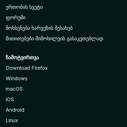
ა
ერთობის სვეტი
ვ
ა
ფორუმი
რ
მოხსენება ხარვეზის შესახებ
გ
მითითებები მიმოხილვის გასაკეთებლად
ვ
ე
რ
ჩამოტვირთვა
დ
Download Firefox
ზ
Windows
ე
გ
macOS
ა
iOS
დ
ა
Android
ს
Linux
ვ