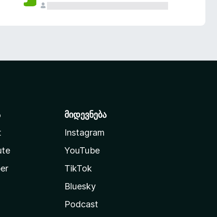
ა
მიდევნება
t
Instagram
ute
YouTube
er
TikTok
Bluesky
Podcast