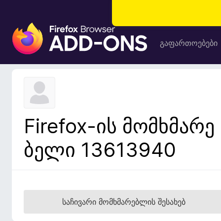
F
i
გაფართოებები
r
e
f
o
x
-
Firefox-ის მომხმარე
ბ
რ
ბელი 13613940
ა
უ
ზ
ე
რ
საჩივარი მომხმარებლის შესახებ
ი
ს