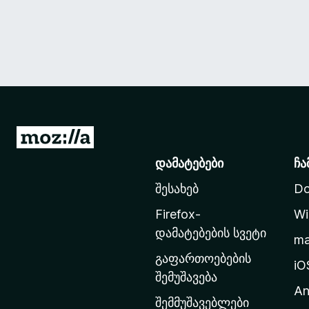
M
o
დამატებები
ჩა
z
შესახებ
Do
i
l
Firefox-
Wi
l
დამატებების სვეტი
m
a
გაფართოებების
-
iO
შემუშავება
ს
An
მ
შემმუშავებლები