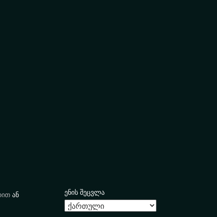
ენის შეცვლა
იით
ან