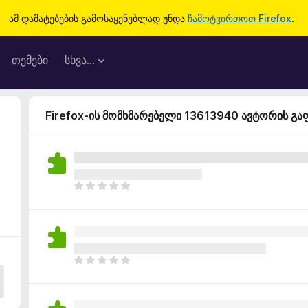
ამ დამატებების გამოსაყენებლად უნდა
ჩამოტვირთოთ Firefox
.
თემები
სხვა…
Firefox-ის მომხმარებელი 13613940 ავტორის გ
ჯ
ე
რ
ა
რ
შ
ჯ
ე
ე
ფ
რ
ა
ა