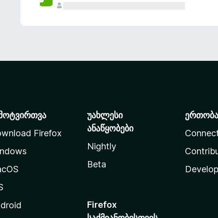
მოტვირთვა
უახლესი
ერთობ
ანაწყობები
wnload Firefox
Connec
Nightly
ndows
Contrib
Beta
acOS
Develop
S
Firefox
droid
საქმიანობისთვის