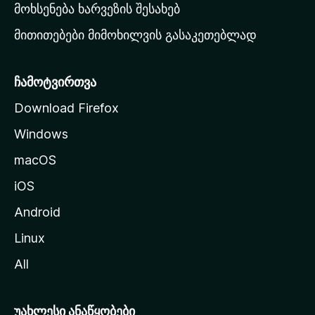
რ
მოხსენება ხარვეზის შესახებ
გ
მითითებები მიმოხილვის გასაკეთებლად
ვ
ე
რ
ჩამოტვირთვა
დ
Download Firefox
ზ
Windows
ე
გ
macOS
ა
iOS
დ
ა
Android
ს
Linux
ვ
All
ლ
ა
უახლესი ანაწყობები