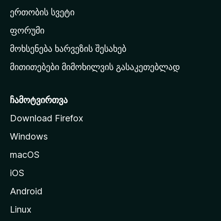
ა
ერთობის სვეტი
ვ
ა
ფორუმი
რ
მოხსენება ხარვეზის შესახებ
გ
მითითებები მიმოხილვის გასაკეთებლად
ვ
ე
რ
ჩამოტვირთვა
დ
Download Firefox
ზ
Windows
ე
გ
macOS
ა
iOS
დ
ა
Android
ს
Linux
ვ