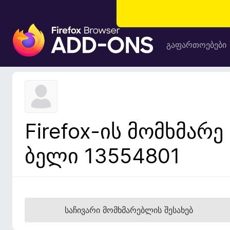
F
i
გაფართოებები
r
e
f
o
x
-
Firefox-ის მომხმარე
ბ
რ
ბელი 13554801
ა
უ
ზ
ე
რ
საჩივარი მომხმარებლის შესახებ
ი
ს