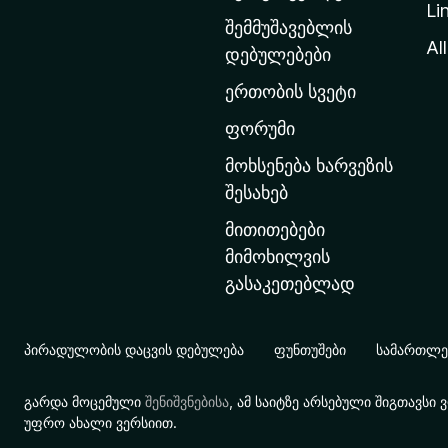
Li
თ
შემმუშავებლის
ა
All
დებულებები
ვ
ერთობის სვეტი
ა
რ
ფორუმი
გ
მოხსენება ხარვეზის
ვ
შესახებ
ე
მითითებები
რ
მიმოხილვის
დ
გასაკეთებლად
ზ
ე
გ
პირადულობის დაცვის დებულება
ფუნთუშები
სამართლებ
ა
დ
გარდა მოცემული
შენიშვნებისა
, ამ საიტზე არსებული შიგთავს
ა
უფრო ახალი ვერსიით.