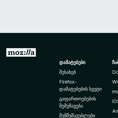
M
o
დამატებები
ჩა
z
შესახებ
Do
i
l
Firefox-
Wi
l
დამატებების სვეტი
m
a
გაფართოებების
-
iO
შემუშავება
ს
An
მ
შემმუშავებლები