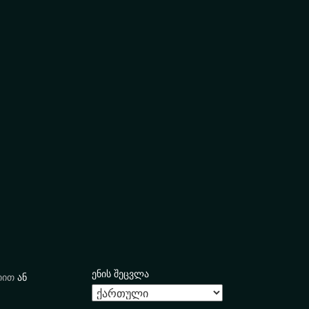
ენის შეცვლა
იით
ან