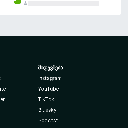
ა
მიდევნება
t
Instagram
ute
YouTube
er
TikTok
Bluesky
Podcast