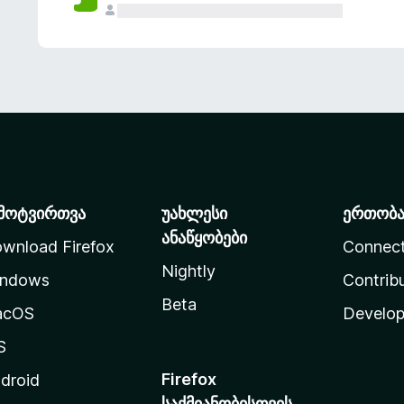
მოტვირთვა
უახლესი
ერთობ
ანაწყობები
wnload Firefox
Connec
Nightly
ndows
Contrib
Beta
acOS
Develop
S
Firefox
droid
საქმიანობისთვის