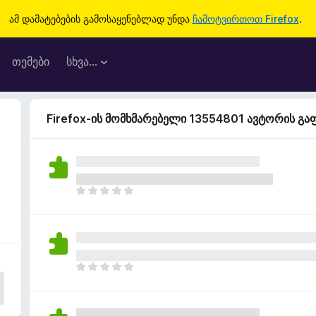
ამ დამატებების გამოსაყენებლად უნდა
ჩამოტვირთოთ Firefox
.
თემები
სხვა…
Firefox-ის მომხმარებელი 13554801 ავტორის გ
ჯ
ე
რ
ა
რ
შ
ჯ
ე
ე
ფ
რ
ა
ა