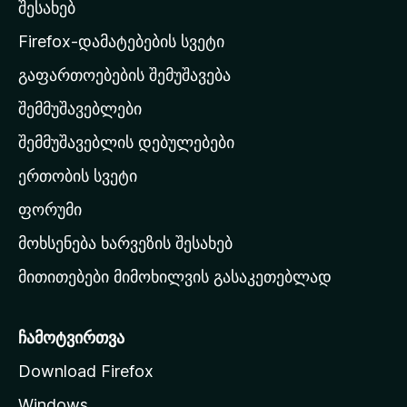
უ
შესახებ
l
ლ
a
ა
Firefox-დამატებების სვეტი
-
გაფართოებების შემუშავება
ს
შემმუშავებლები
მ
თ
შემმუშავებლის დებულებები
ა
ერთობის სვეტი
ვ
ა
ფორუმი
რ
მოხსენება ხარვეზის შესახებ
გ
მითითებები მიმოხილვის გასაკეთებლად
ვ
ე
რ
ჩამოტვირთვა
დ
Download Firefox
ზ
Windows
ე