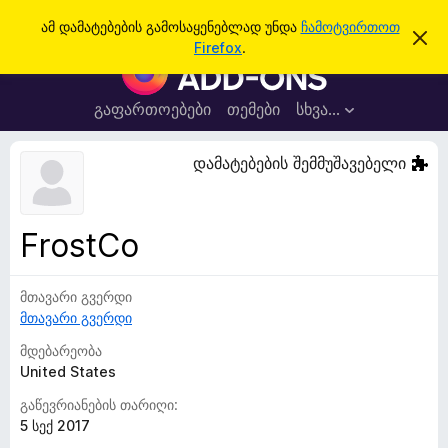
ძ
შესვლა
ამ დამატებების გამოსაყენებლად უნდა
ჩამოტვირთოთ
ა
ი
Firefox
.
მ
F
ე
შ
i
ე
ბ
ტ
r
გაფართოებები
თემები
სხვა…
ა
ყ
e
ო
ბ
f
დამატებების შემმუშავებელი
ი
o
ნ
ე
x
ბ
-
ი
FrostCo
ს
ბ
დ
რ
ა
მ
მთავარი გვერდი
ა
ა
მთავარი გვერდი
უ
ლ
ვ
ზ
მდებარეობა
ა
ე
United States
რ
გაწევრიანების თარიღი:
ი
5 სექ 2017
ს