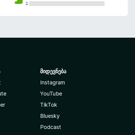
ა
მიდევნება
t
Instagram
ute
YouTube
er
TikTok
Bluesky
Podcast