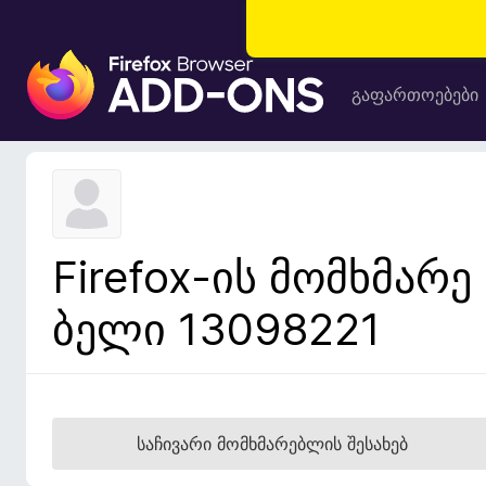
F
i
გაფართოებები
r
e
f
o
x
-
Firefox-ის მომხმარე
ბ
რ
ბელი 13098221
ა
უ
ზ
ე
რ
საჩივარი მომხმარებლის შესახებ
ი
ს