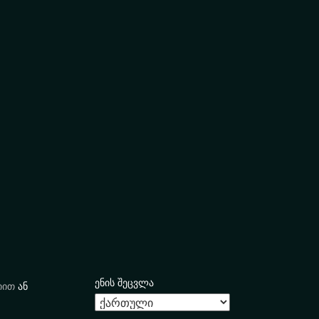
ენის შეცვლა
იით
ან