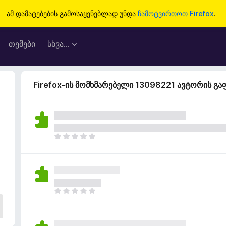
ამ დამატებების გამოსაყენებლად უნდა
ჩამოტვირთოთ Firefox
.
თემები
სხვა…
Firefox-ის მომხმარებელი 13098221 ავტორის გ
ჯ
ე
რ
ა
რ
შ
ჯ
ე
ე
ფ
რ
ა
ა