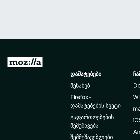
M
o
დამატებები
ჩა
z
შესახებ
Do
i
l
Firefox-
Wi
l
დამატებების სვეტი
m
a
გაფართოებების
-
iO
შემუშავება
ს
An
მ
შემმუშავებლები