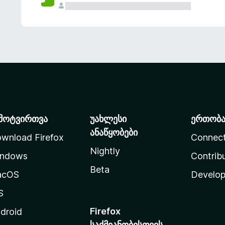
მოტვირთვა
უახლესი
ერთობ
ანაწყობები
wnload Firefox
Connec
Nightly
ndows
Contrib
Beta
acOS
Develop
S
Firefox
droid
საქმიანობისთვის