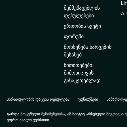
Li
თ
შემმუშავებლის
ა
All
დებულებები
ვ
ერთობის სვეტი
ა
რ
ფორუმი
გ
მოხსენება ხარვეზის
ვ
შესახებ
ე
მითითებები
რ
მიმოხილვის
დ
გასაკეთებლად
ზ
ე
გ
პირადულობის დაცვის დებულება
ფუნთუშები
სამართლებ
ა
დ
გარდა მოცემული
შენიშვნებისა
, ამ საიტზე არსებული შიგთავს
ა
უფრო ახალი ვერსიით.