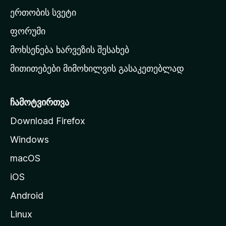
ა
ერთობის სვეტი
ვ
ა
ფორუმი
რ
მოხსენება ხარვეზის შესახებ
გ
მითითებები მიმოხილვის გასაკეთებლად
ვ
ე
რ
ჩამოტვირთვა
დ
Download Firefox
ზ
Windows
ე
გ
macOS
ა
iOS
დ
ა
Android
ს
Linux
ვ