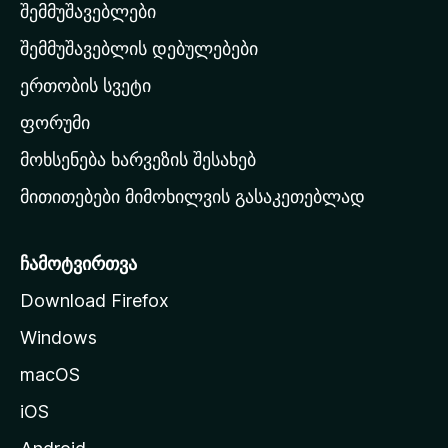
შემმუშავებლები
მ
თ
შემმუშავებლის დებულებები
ა
ერთობის სვეტი
ვ
ა
ფორუმი
რ
მოხსენება ხარვეზის შესახებ
გ
მითითებები მიმოხილვის გასაკეთებლად
ვ
ე
რ
ჩამოტვირთვა
დ
Download Firefox
ზ
Windows
ე
გ
macOS
ა
iOS
დ
ა