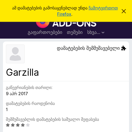
ძ
შესვლა
ამ დამატებების გამოსაყენებლად უნდა
ჩამოტვირთოთ
ა
ი
Firefox
.
მ
F
ე
შ
i
ე
ბ
ტ
r
გაფართოებები
თემები
სხვა…
ა
ყ
e
ო
ბ
f
დამატებების შემმუშავებელი
ი
o
ნ
ე
x
ბ
-
ი
Garzilla
ს
ბ
დ
რ
ა
მ
გაწევრიანების თარიღი:
ა
ა
9 აპრ 2017
უ
ლ
ვ
ზ
დამატებების რაოდენობა
ა
ე
1
რ
შემმუშავებლის დამატებების საშუალო შეფასება
ი
4
ს
შ