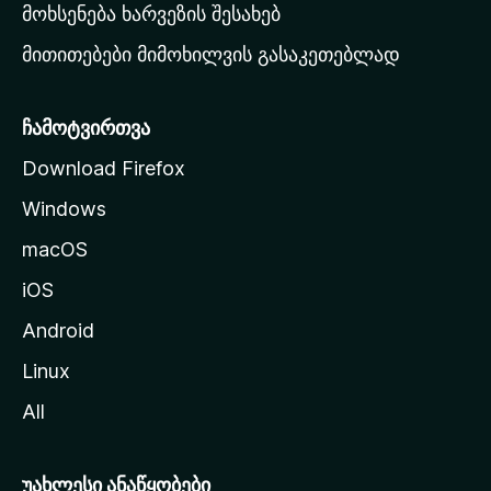
რ
მოხსენება ხარვეზის შესახებ
გ
მითითებები მიმოხილვის გასაკეთებლად
ვ
ე
რ
ჩამოტვირთვა
დ
Download Firefox
ზ
Windows
ე
გ
macOS
ა
iOS
დ
ა
Android
ს
Linux
ვ
All
ლ
ა
უახლესი ანაწყობები